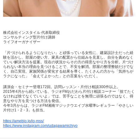
株式会社インスタイル 代表取締役
コンサルティング型片付け講師
ライフオーガナイザー
「片づけられるようになりたい」と頑張っている女性に、建築設計士だった経
験を活かし、部屋の使い方、家具の配置から仕組みを見直し、自分を責めなく
ていい解決方法を提案。現在の状況からその方の得意なやり方を分析。片づけ
られない本当の理由を見つけることで、不安を解消。部屋の整理整頓だけでな
く、自己実現、家族関係が変化する結果を導く。たくさんの方から「気持ちが
ラクになった」「会えてよかった」との言葉をいただく。
講演会・セミナー登壇172回。訪問レッスン・片付け相談300件以上。
2015年4月から続いている、ラジオFMおだわら片付け相談コーナー「捨てたく
なければ捨てなくていいよ」では、苦手なことを無理に頑張るのではなく、得
意なやり方を見つける方法を発信。
今年3月からは、ラジオFM湘南マジックウエイブ水曜準レギュラー「やさしい
片付け1・2・3」も担当。
https://ameblo.jp/lo-mss/
https://www.instagram.com/udagawamichiyo