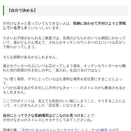
【自分で決める】
片付けなきゃと思っていてもできない人は、
収納に合わせて片付けようと苦戦
している方
も多くいらっしゃいます。
小さいお子様がおられるご家庭では、兄弟のどちらかがいつも病院にかかって
いて、薬がどんどん増えて、それらがキッチンカウンターの上にいつも広がっ
て散らかってしまう。
そんな経験があるかもしれません。
薬がカウンターの上にいつも広がってしまう場合、キッチンカウンターから離
れた別の部屋の引き出しの中に「薬入れ」を設けるのではなく
つい置く場所、ママにとっていちばん便利な場所を定位置にすることによっ
て、
いつかお薬をあの引き出しに片付けなきゃ・・・のストレスから解放されるか
もしれません。
ここでのポイントは、見えても恰好がいい箱にしまうこと。そうすることによ
って、そこがきちんとした「定位置」になりますよ。
自分にとってラクな収納場所はどこなのか見つける
ことで
片付けなきゃのストレスにサヨナラしてみてくださいね。
関連記事:
「片付けなきゃのストレスにサヨナラしよう」3つの極意 その①