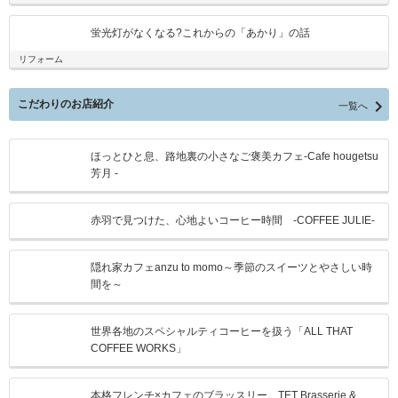
蛍光灯がなくなる?これからの「あかり」の話
リフォーム

こだわりのお店紹介
一覧へ
ほっとひと息、路地裏の小さなご褒美カフェ-Cafe hougetsu
芳月 -
赤羽で見つけた、心地よいコーヒー時間 -COFFEE JULIE-
隠れ家カフェanzu to momo～季節のスイーツとやさしい時
間を～
世界各地のスペシャルティコーヒーを扱う「ALL THAT
COFFEE WORKS」
本格フレンチ×カフェのブラッスリー。TET Brasserie &