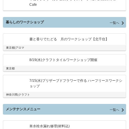
Cafe

暮らしのワークショップ
一覧へ
書と香りでたどる 月のワークショップ【北千住】
東京都|アロマ
8/19(水)クラフトタイルワークショップ開催
東京都
7/15(水)プリザーブドフラワーで作る ハーフリースワークシ
ョップ
神奈川県|クラフト

メンテナンスメニュー
一覧へ
単水栓水漏れ修理(材料込)