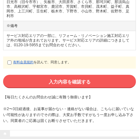
日光市（旧今市市）、矢板市、大田原市、さくら市、那珂川町、那須烏山
市、高根沢町、宇都宮市、鹿沼市、芳賀町、市貝町、茂木町、益子町、真
岡市、上三川町、壬生町、栃木市、下野市、小山市、野木町、佐野市、足
利市
※備考
サービス対応エリアの一部に、リフォーム・リノベーション施工対応エリ
ア外の地域が含まれております。サービス対応エリアの詳細につきまして
は、0120-19-5955までお問合わせください。
有料会員規約
を読んで、同意します。
【毎日たくさんのお問合わせ誠に有難う御座います】
※2〜3日経過後、お返事が届かない・連絡がない場合は、こちらに届いていな
い可能性がありますのでその際は、大変お手数ですがもう一度お申し込み下さ
い。同業者のご応募は固くお断りさせていただきます。
