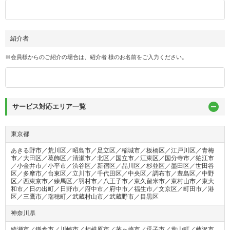
紹介者
※会員様からのご紹介の場合は、紹介者 様のお名前をご入力ください。

サービス対応エリア一覧
東京都
あきる野市／荒川区／昭島市／足立区／稲城市／板橋区／江戸川区／青梅
市／大田区／葛飾区／清瀬市／北区／国立市／江東区／国分寺市／狛江市
／小金井市／小平市／渋谷区／新宿区／品川区／杉並区／墨田区／世田谷
区／多摩市／台東区／立川市／千代田区／中央区／調布市／豊島区／中野
区／西東京市／練馬区／羽村市／八王子市／東久留米市／東村山市／東大
和市／日の出町／日野市／府中市／府中市／福生市／文京区／町田市／港
区／三鷹市／瑞穂町／武蔵村山市／武蔵野市／目黒区
神奈川県
綾瀬市／鎌倉市／川崎市／相模原市／茅ヶ崎市／逗子市／葉山町／藤沢市