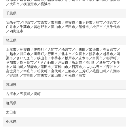
／大和市／横須賀市／横浜市
千葉県
我孫子市／印西市／市原市／市川市／浦安市／鎌ヶ谷市／柏市／佐倉市／
白井市／千葉市／習志野市／流山市／野田市／船橋市／松戸市／八千代市
／四街道市
埼玉県
上尾市／朝霞市／伊奈町／入間市／桶川市／小川町／加須市／春日部市／
川越市／川口市／川島町／行田市／北本市／久喜市／熊谷市／越谷市／鴻
巣市／さいたま市／狭山市／幸手市／坂戸市／志木市／白岡市／杉戸町／
草加市／鶴ヶ島市／ときがわ町／戸田市／所沢市／滑川町／新座市／羽生
市／鳩山町／飯能市／蓮田市／東松山市／日高市／ふじみ野市／深谷市／
富士見市／本庄市／松伏町／宮代町／三郷市／三芳町／毛呂山町／八潮市
／寄居町／吉見町／吉川市／嵐山町／和光市／蕨市
茨城県
古河市／五霞町／境町
群馬県
太田市
栃木県