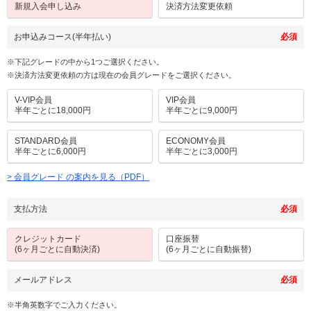
新規入会申し込み
決済方法変更依頼
お申込みコース(半年払い)
必須
※下記グレードの中から1つご選択ください。
※決済方法変更依頼の方は現在の会員グレードをご選択ください。
V-VIP会員
VIP会員
半年ごとに18,000円
半年ごとに9,000円
STANDARD会員
ECONOMY会員
半年ごとに6,000円
半年ごとに3,000円
> 会員グレード の案内を見る（PDF）
支払方法
必須
クレジットカード
口座振替
(6ヶ月ごとに自動決済)
(6ヶ月ごとに自動振替)
メールアドレス
必須
※半角英数字でご入力ください。