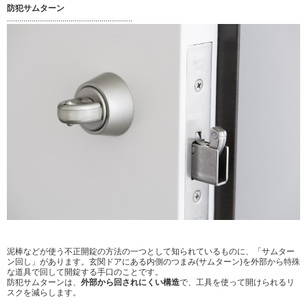
防犯サムターン
.............................................................
泥棒などが使う不正開錠の方法の一つとして知られているものに、「サムター
ン回し」があります。
玄関ドアにある内側のつまみ(サムターン)を外部から特殊
な道具で回して
開錠する手口のことです。
防犯サムターンは、
外部から回されにくい構造
で、工具を使って開けられるリ
スクを減らします。