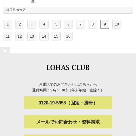
堂」
埼玉県|飲食店
1
2
...
4
5
6
7
8
9
10
11
12
13
14
15
16

お電話でのお問合わせはこちらから
受付時間：9時〜18時（年末年始・盆除く）
0120-19-5955（固定・携帯）
メールでお問合わせ・資料請求