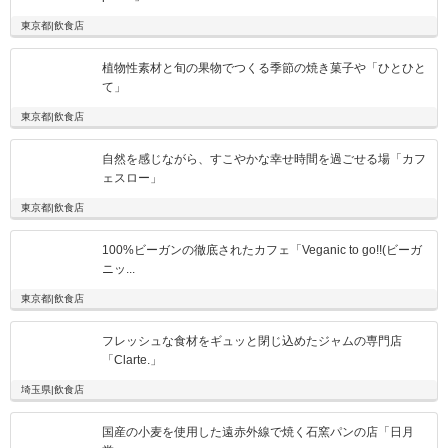
東京都|飲食店
植物性素材と旬の果物でつくる季節の焼き菓子や「ひとひと
て」
東京都|飲食店
自然を感じながら、すこやかな幸せ時間を過ごせる場「カフ
ェスロー」
東京都|飲食店
100%ビーガンの徹底されたカフェ「Veganic to go!!(ビーガ
ニッ...
東京都|飲食店
フレッシュな食材をギュッと閉じ込めたジャムの専門店
「Clarte.」
埼玉県|飲食店
国産の小麦を使用した遠赤外線で焼く石窯パンの店「日月