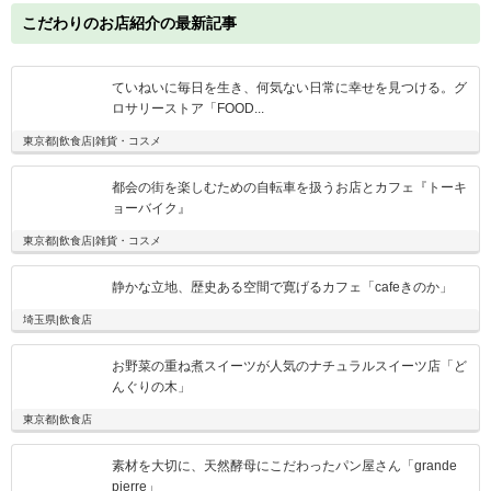
こだわりのお店紹介の最新記事
ていねいに毎日を生き、何気ない日常に幸せを見つける。グ
ロサリーストア「FOOD...
東京都|飲食店|雑貨・コスメ
都会の街を楽しむための自転車を扱うお店とカフェ『トーキ
ョーバイク』
東京都|飲食店|雑貨・コスメ
静かな立地、歴史ある空間で寛げるカフェ「cafeきのか」
埼玉県|飲食店
お野菜の重ね煮スイーツが人気のナチュラルスイーツ店「ど
んぐりの木」
東京都|飲食店
素材を大切に、天然酵母にこだわったパン屋さん「grande
pierre」