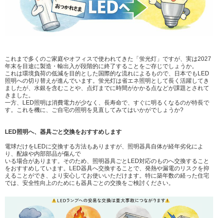
これまで多くのご家庭やオフィスで使われてきた「蛍光灯」ですが、実は2027
年末を目途に製造・輸出入が段階的に終了することをご存じでしょうか。
これは環境負荷の低減を目的とした国際的な流れによるもので、日本でもLED
照明への切り替えが進んでいます。蛍光灯は省エネ照明として長く活躍してき
ましたが、水銀を含むことや、点灯までに時間がかかる点などが課題とされて
きました。
一方、LED照明は消費電力が少なく、長寿命で、すぐに明るくなるのが特長で
す。これを機に、ご自宅の照明を見直してみてはいかがでしょうか?
LED照明へ、器具ごと交換をおすすめします
電球だけをLEDに交換する方法もありますが、照明器具自体が経年劣化によ
り、配線や内部部品が傷んで
いる場合があります。そのため、照明器具ごとLED対応のものへ交換すること
をおすすめしています。LED器具へ交換することで、発熱や漏電のリスクを抑
えることができ、より安心してお使いいただけます。特に築年数の経った住宅
では、安全性向上のためにも器具ごとの交換をご検討ください。