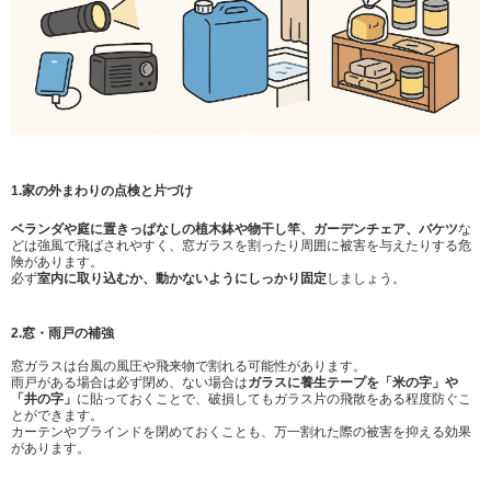
1.家の外まわりの点検と片づけ
ベランダや庭に置きっぱなしの植木鉢や物干し竿、ガーデンチェア、バケツ
な
どは強風で飛ばされやすく、窓ガラスを割ったり周囲に被害を与えたりする危
険があります。
必ず
室内に取り込むか、動かないようにしっかり固定
しましょう。
2.窓・雨戸の補強
窓ガラスは台風の風圧や飛来物で割れる可能性があります。
雨戸がある場合は必ず閉め、ない場合は
ガラスに養生テープを「米の字」や
「井の字」
に貼っておくことで、破損してもガラス片の飛散をある程度防ぐこ
とができます。
カーテンやブラインドを閉めておくことも、万一割れた際の被害を抑える効果
があります。