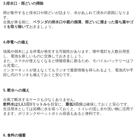
3.排水口・雨どいの掃除
雨が集中すると排水口や雨どいが詰まり、水があふれて浸水の原因になりま
す。
台風が来る前に、
ベランダの排水口や庭の側溝、雨どいに溜まった落ち葉やゴ
ミを取り除いて
おきましょう。
4.停電への備え
強風や倒木による停電が発生する可能性があります。懐中電灯を人数分用意
し、電池を新しいものに交換しておきましょう。
また、スマホが使えなくなると情報収集に困るため、モバイルバッテリーはフ
ル充電に。
インターネットが使えなくてもラジオで最新情報を得られるよう、電池式や手
回し式のラジオも備えておくと安心です。
5. 断水への備え
台風で断水するケースも少なくありません。
飲料水は1人1日3リットル
を目安に、
最低3日分
は確保しておくと安心です。
生活用水としては浴槽に水を張っておくと、トイレの流し水や洗い物に活用で
きます。ポリタンクやペットボトル容器もあると便利です。
6. 食料の備蓄