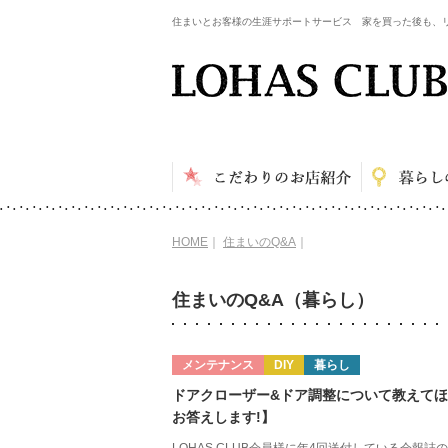
住まいとお客様の生涯サポートサービス 家を買った後も、
HOME
｜
住まいのQ&A
｜
住まいのQ&A（暮らし）
メンテナンス
DIY
暮らし
ドアクローザー&ドア調整について教えて
お答えします!】