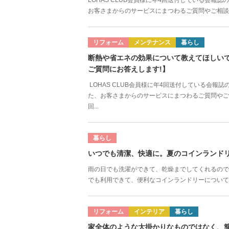
LOHAS CLUB会員様に年4回送付している会報
お客さまからのサービスにまつわるご質問やご相談に
リフォーム
メンテナンス
暮らし
断熱や省エネの効果について教えてほしい
ご質問にお答えします!】
LOHAS CLUB会員様に年4回送付している会報
た、お客さまからのサービスにまつわるご質問やご
回...
暮らし
いつでも清潔、快適に。夏のコインランド
雨の日でも洗濯ができて、乾燥までしてくれるので
でも利用できて、便利なコインランドリーについてご紹
リフォーム
インテリア
暮らし
家全体のような大掛かりなものではなく、