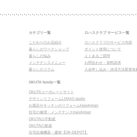
カテゴリ一覧
ロハスクラブ サービス一覧
こだわりのお店紹介
ロハスクラブのサービス内容
暮らしのワークショップ
ポイント使用について
暮らしの悩み
よくあるご質問
メンテナンスメニュー
お問合わせ・資料請求
暮らしのコラム
入会申し込み・決済方法変更依
OKUTA family一覧
OKUTAコーポレートサイト
デザインリフォームLOHAS studio
お風呂やキッチンのリフォームHandyman
住宅の修理・メンテナンスHandyman
OKUTAの不動産
OKUTAの新築
住宅設備機器・建材【OK-DEPOT】