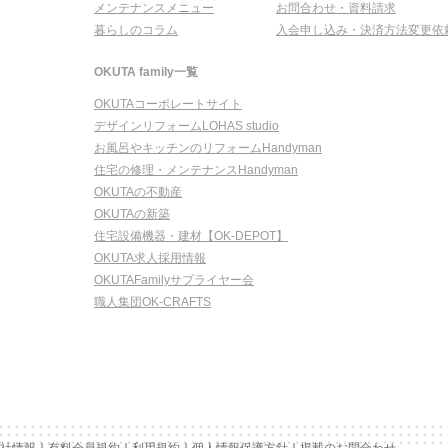
メンテナンスメニュー
お問合わせ・資料請求
暮らしのコラム
入会申し込み・決済方法変更依
OKUTA family一覧
OKUTAコーポレートサイト
デザインリフォームLOHAS studio
お風呂やキッチンのリフォームHandyman
住宅の修理・メンテナンスHandyman
OKUTAの不動産
OKUTAの新築
住宅設備機器・建材【OK-DEPOT】
OKUTA求人採用情報
OKUTAFamilyサプライヤー会
職人集団OK-CRAFTS