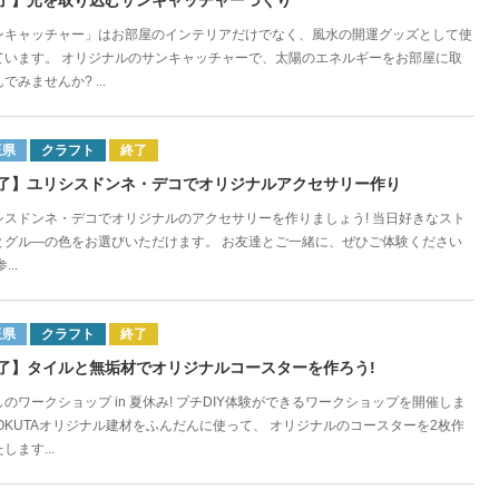
了】光を取り込むサンキャッチャーづくり
ンキャッチャー」はお部屋のインテリアだけでなく、風水の開運グッズとして使
ています。 オリジナルのサンキャッチャーで、太陽のエネルギーをお部屋に取
でみませんか? ...
玉県
クラフト
終了
了】ユリシスドンネ・デコでオリジナルアクセサリー作り
シスドンネ・デコでオリジナルのアクセサリーを作りましょう! 当日好きなスト
とグル―の色をお選びいただけます。 お友達とご一緒に、ぜひご体験ください
...
玉県
クラフト
終了
了】タイルと無垢材でオリジナルコースターを作ろう!
のワークショップ in 夏休み! プチDIY体験ができるワークショップを開催しま
 OKUTAオリジナル建材をふんだんに使って、 オリジナルのコースターを2枚作
します...