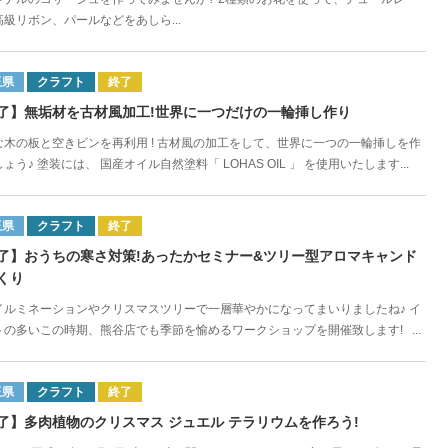
級リボン、パールなどをあしら...
玉県
クラフト
終了
了】無垢材を古材風加工!世界に一つだけの一輪挿し作り
な木の板と空きビンを再利用 ! 古材風の加工をして、世界に一つの一輪挿しを作
ょう♪ 塗装には、 国産オイル自然塗料「 LOHAS OIL 」 を使用いたします...
玉県
クラフト
終了
了】おうちの寒さ対策!あったかセミナー&ツリー型アロマキャンド
くり
イルミネーションやクリスマスツリーで一層華やかになってまいりましたね♪ イ
トの多いこの時期、熊谷店でも季節を愉めるワークショップを開催致します! ...
玉県
クラフト
終了
了】多肉植物のクリスマス ジュエル テラリウムを作ろう!