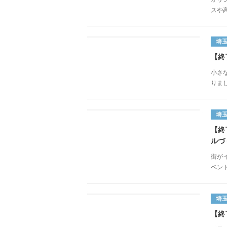
スや高
埼
【終
小さ
りまし
埼
【終
ルづ
街が
ベン
埼
【終