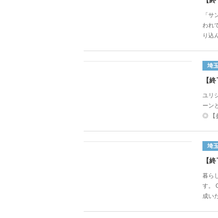
【終
「サ
われ
り込ん
埼
【終
ユリ
ーン
◎ 【参
埼
【終
暮らし
す。
成いた