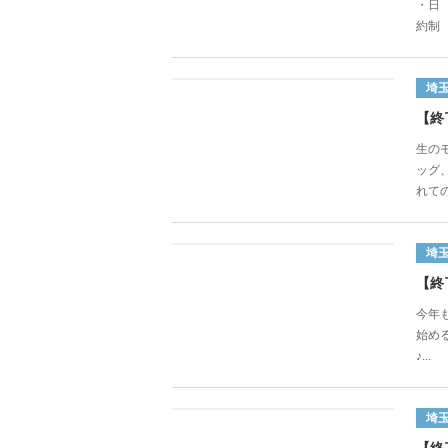
・日 
約制 
埼
【終
生の
ッグ
れての
埼
【終
今年
始め
♪...
埼