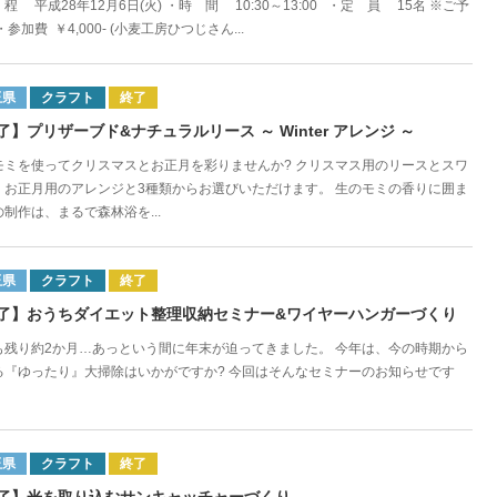
程 平成28年12月6日(火) ・時 間 10:30～13:00 ・定 員 15名 ※ご予
・参加費 ￥4,000- (小麦工房ひつじさん...
玉県
クラフト
終了
了】プリザーブド&ナチュラルリース ～ Winter アレンジ ～
モミを使ってクリスマスとお正月を彩りませんか? クリスマス用のリースとスワ
、お正月用のアレンジと3種類からお選びいただけます。 生のモミの香りに囲ま
制作は、まるで森林浴を...
玉県
クラフト
終了
了】おうちダイエット整理収納セミナー&ワイヤーハンガーづくり
も残り約2か月…あっという間に年末が迫ってきました。 今年は、今の時期から
る『ゆったり』大掃除はいかがですか? 今回はそんなセミナーのお知らせです
玉県
クラフト
終了