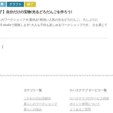
玉県
クラフト
終了
了】自分だけの宝物!光るどろだんごを作ろう!
のワークショップ in 夏休み! 根強い人気の光るどろだんご。 久しぶりに
AS studioで開催します! 大人も子供も楽しめるワークショップです。 土を通じて
.
|
カテゴリ一覧
ロハスクラブ サービス一覧
こだわりのお店紹介
ロハスクラブのサービス内容
暮らしのワークショップ
ポイント使用について
暮らしの悩み
よくあるご質問