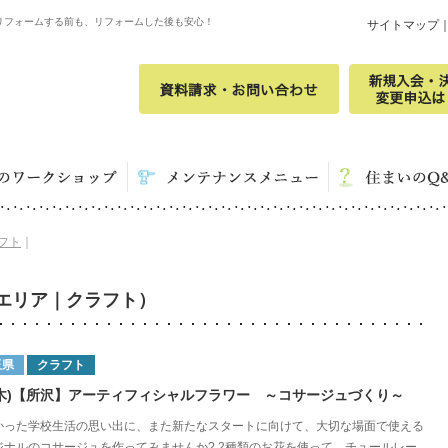
リフォームする前も、リフォームした後も安心！
サイトマップ
フト
｜
エリア｜クラフト）
玉県
クラフト
2(木)【所沢】アーティフィシャルフラワー ～コサージュづくり～
かった学校生活の思い出に、また新たなスタートに向けて、大切な場面で使える
ジナルのコサージュを作ってみませんか? 2種類のお花を使って、チュールレー