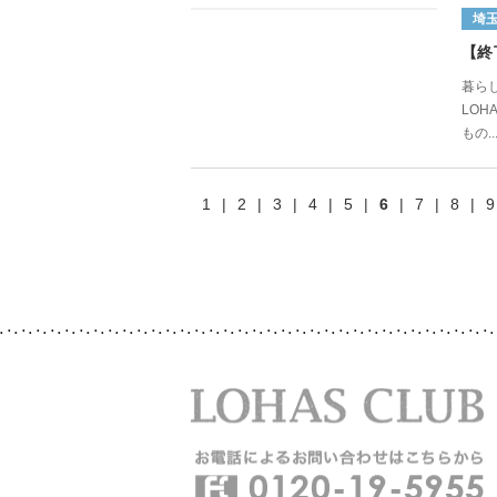
埼
【終
暮らし
LOH
もの..
1
|
2
|
3
|
4
|
5
|
6
|
7
|
8
|
9