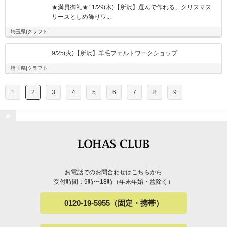
★満員御礼★11/29(木)【所沢】選んで作れる、クリスマス
リースとしめ飾りワ...
埼玉県|クラフト
9/25(火)【所沢】羊毛フェルトワークショップ
埼玉県|クラフト
1
2
3
4
5
6
7
8
9

お電話でのお問合わせはこちらから
受付時間：9時〜18時（年末年始・盆除く）
0120-19-5955（固定・携帯）