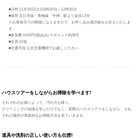
■日時:11月30日(土)10時30分～12時30分
■場所:五日市線・青梅線「中神」駅より徒歩13分
※お客様宅での開催になりますので、お申し込み後詳細をお伝えいたしま
す。
■参加費:4400円(税込み) ※ポイント利用可
■定員:10名
■交通手段:公共交通機関でお越しください
ハウスツアーをしながらお掃除を学べます!
それぞれのお家によって、汚れ方も様々。
クリーニングの知識を学ぶだけでなく、実際のハウスツアーをしながら、それ
ぞれの場所の実践的なお掃除方法を見ていきます。
道具や洗剤の正しい使い方も伝授!