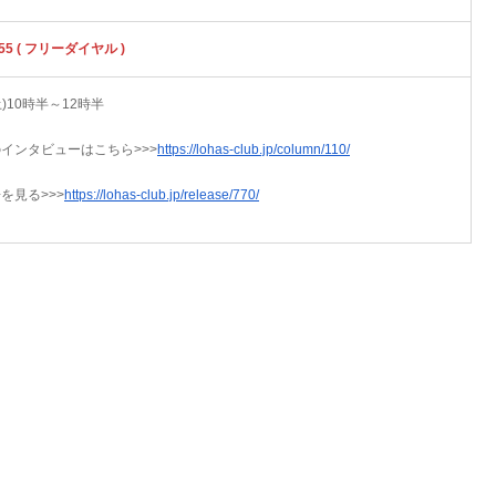
5955 ( フリーダイヤル )
土)10時半～12時半
インタビューはこちら>>>
https://lohas-club.jp/column/110/
を見る>>>
https://lohas-club.jp/release/770/