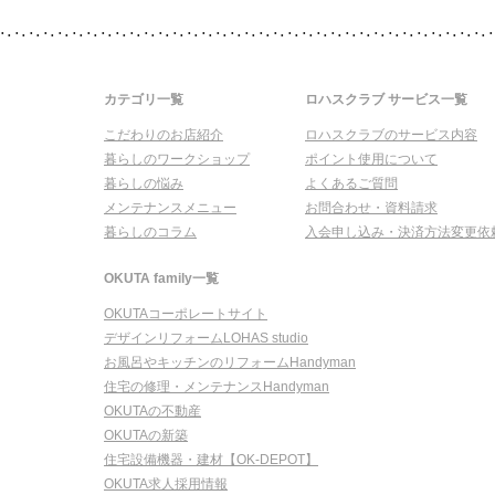
カテゴリ一覧
ロハスクラブ サービス一覧
こだわりのお店紹介
ロハスクラブのサービス内容
暮らしのワークショップ
ポイント使用について
暮らしの悩み
よくあるご質問
メンテナンスメニュー
お問合わせ・資料請求
暮らしのコラム
入会申し込み・決済方法変更依
OKUTA family一覧
OKUTAコーポレートサイト
デザインリフォームLOHAS studio
お風呂やキッチンのリフォームHandyman
住宅の修理・メンテナンスHandyman
OKUTAの不動産
OKUTAの新築
住宅設備機器・建材【OK-DEPOT】
OKUTA求人採用情報