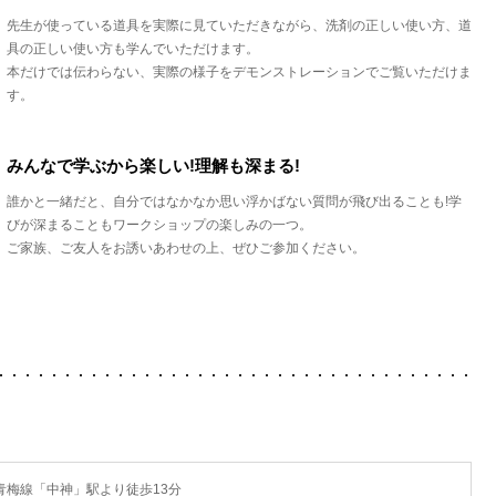
先生が使っている道具を実際に見ていただきながら、洗剤の正しい使い方、道
具の正しい使い方も学んでいただけます。
本だけでは伝わらない、実際の様子をデモンストレーションでご覧いただけま
す。
みんなで学ぶから楽しい!理解も深まる!
誰かと一緒だと、自分ではなかなか思い浮かばない質問が飛び出ることも!学
びが深まることもワークショップの楽しみの一つ。
ご家族、ご友人をお誘いあわせの上、ぜひご参加ください。
青梅線「中神」駅より徒歩13分