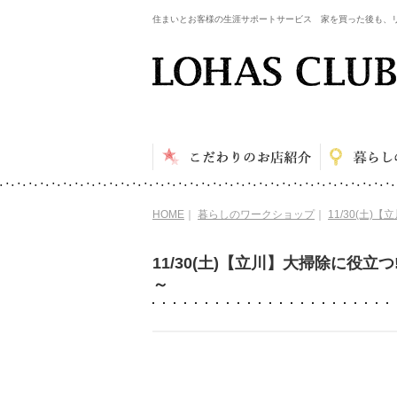
住まいとお客様の生涯サポートサービス 家を買った後も、
HOME
｜
暮らしのワークショップ
｜
11/30(土
11/30(土)【立川】大掃除に役
～