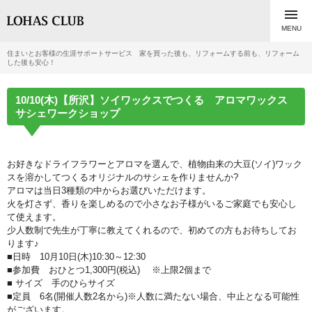

MENU
住まいとお客様の生涯サポートサービス 家を買った後も、リフォームする前も、リフォーム
した後も安心！
10/10(木)【所沢】ソイワックスでつくる アロマワックス
サシェワークショップ
お好きなドライフラワーとアロマを選んで、植物由来の大豆(ソイ)ワック
スを溶かしてつくるオリジナルのサシェを作りませんか?
アロマは当日3種類の中からお選びいただけます。
火を灯さず、香りを楽しめるので小さなお子様がいるご家庭でも安心し
て使えます。
少人数制で先生が丁寧に教えてくれるので、初めての方もお待ちしてお
ります♪
■日時 10月10日(木)10:30～12:30
■参加費 おひとつ1,300円(税込) ※上限2個まで
■ サイズ 手のひらサイズ
■定員 6名(開催人数2名から)※人数に満たない場合、中止となる可能性
がございます。