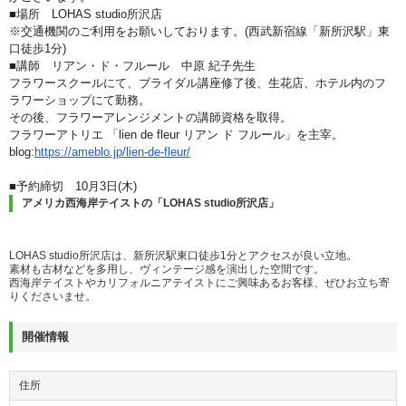
■場所 LOHAS studio所沢店
※交通機関のご利用をお願いしております。
(西武新宿線「新所沢駅」東
口徒歩1分)
■講師 リアン・ド・フルール 中原 紀子先生
フラワースクールにて、ブライダル講座修了後、生花店、ホテル内のフ
ラワーショップにて勤務。
その後、フラワーアレンジメントの講師資格を取得。
フラワーアトリエ 「lien de fleur リアン ド フルール」を主宰。
blog:
https://ameblo.jp/lien-de-fleur/
■予約締切 10月3日(木)
アメリカ西海岸テイストの「LOHAS studio所沢店」
LOHAS studio所沢店は、新所沢駅東口徒歩1分とアクセスが良い立地。
素材も古材などを多用し、ヴィンテージ感を演出した空間です。
西海岸テイストやカリフォルニアテイストにご興味あるお客様、ぜひお立ち寄
りくださいませ。
開催情報
住所