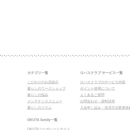
カテゴリ一覧
ロハスクラブ サービス一覧
こだわりのお店紹介
ロハスクラブのサービス内容
暮らしのワークショップ
ポイント使用について
暮らしの悩み
よくあるご質問
メンテナンスメニュー
お問合わせ・資料請求
暮らしのコラム
入会申し込み・決済方法変更依
OKUTA family一覧
OKUTAコーポレートサイト