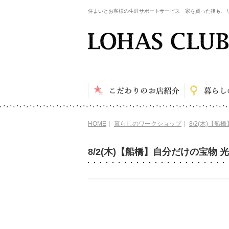
住まいとお客様の生涯サポートサービス 家を買った後も、
HOME
｜
暮らしのワークショップ
｜
8/2(木)【
8/2(木)【船橋】自分だけの宝物