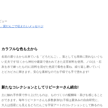
ビュー
」泥だんごで伝えたいメッセージ
カラフルな色も土から
名前の通り土から出来ている「どろだんご」。落としても簡単に割れないぐら
い丈夫です!古くから神社や建築で使われてきた左官材料を使用。ノロ(土・石
灰を水で練ったもの)に顔料を混ぜた色泥で着色を重ね、繰り返し磨いていく
とピカピカに輝きます。安心な素材なのでお子様でも手で塗れます!
新たなコレクションとしてリピーターさん続出!
土に触れ手作業で作り上げたものは、ものづくりの醍醐味・喜びを感じること
ができます。毎年リピーターさんも多数参加!お子様は夏休みの自由研究に、
大人は惑星にも見えるどろだんごを宇宙アートのコレクションとして飾るのも