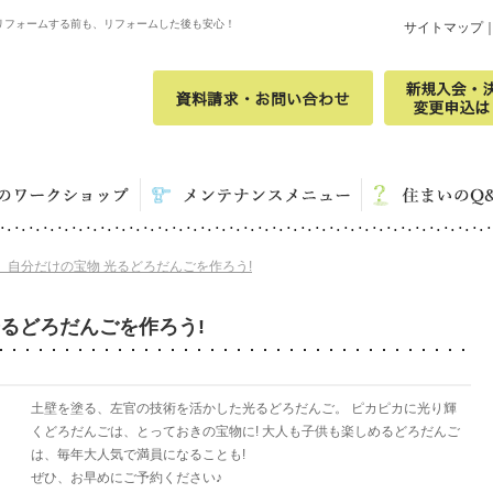
リフォームする前も、リフォームした後も安心！
サイトマップ
船橋】自分だけの宝物 光るどろだんごを作ろう!
 光るどろだんごを作ろう!
土壁を塗る、左官の技術を活かした光るどろだんご。 ピカピカに光り輝
くどろだんごは、とっておきの宝物に! 大人も子供も楽しめるどろだんご
は、毎年大人気で満員になることも!
ぜひ、お早めにご予約ください♪