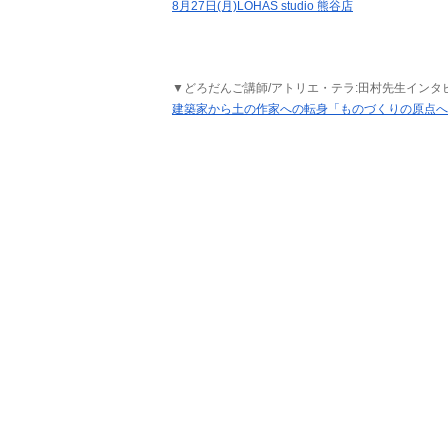
8月27日(月)LOHAS studio 熊谷店
▼どろだんご講師/アトリエ・テラ:田村先生インタ
建築家から土の作家への転身「ものづくりの原点へ