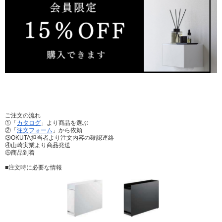
ご注文の流れ
①「
カタログ
」より商品を選ぶ
②「
注文フォーム
」から依頼
③OKUTA担当者より注文内容の確認連絡
④山崎実業より商品発送
⑤商品到着
■注文時に必要な情報