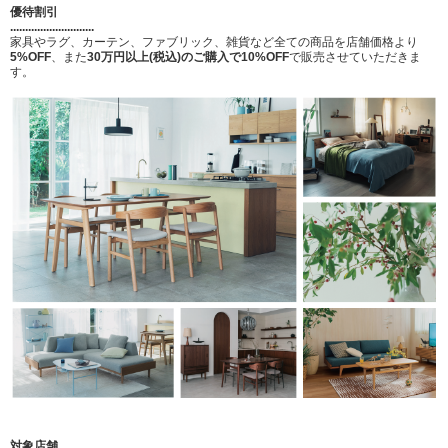
優待割引
............................
家具やラグ、カーテン、ファブリック、雑貨など全ての商品を店舗価格より
5%OFF
、また
30万円以上(税込)のご購入で10%OFF
で販売させていただきま
す。
対象店舗