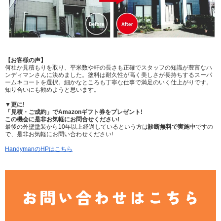
【お客様の声】
何社か見積もりを取り、平米数や軒の長さも正確でスタッフの知識が豊富なハ
ンディマンさんに決めました。塗料は耐久性が高く美しさが長持ちするスーパ
ームキコートを選択。細かなところも丁寧な仕事で満足のいく仕上がりです。
知り合いにも勧めようと思います。
▼更に!
「見積・ご成約」で
Amazonギフト券をプレゼント!
この機会に是非お気軽にお問合せください!
最後の外壁塗装から10年以上経過しているという方は
診断無料で実施中
ですの
で、是非お気軽にお問い合わせください!
HandymanのHP
はこちら