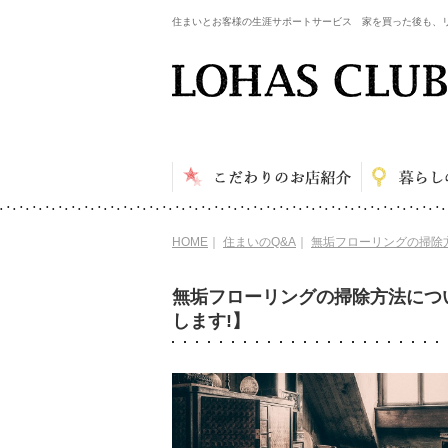
住まいとお客様の生涯サポートサービス 家を買った後も、
HOME
｜
住まいのQ&A
｜
無垢フローリングの掃除
無垢フローリングの掃除方法につ
します!】