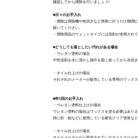
確認してから掃除を行いましょう!
■日々のお手入れ
・掃除は掃除機や乾拭きなど簡単に行うだけ!隙間
除いてください。
・掃除用品のウェットタイプには洗剤が使用されて
■どうしても落としたい汚れがある場合
・ウレタン塗料の場合
中性洗剤を水に溶かし雑巾を固く絞ってから水拭き
・オイル仕上げの場合
それぞれのメーカーが販売している専用のワックス
■年1回のお手入れ
・ウレタン塗料仕上げの場合
ウレタン塗料の場合はワックスを塗る必要はありま
特に杉・桧などに使用している硬化クリア塗装など
・オイル仕上げの場合
オイルメーカーから販売されているオイルクリーナ