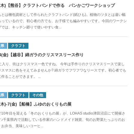
31(木)【熊谷】クラフトバンドで作る パンかごワークショップ
もとは梱包資材として作られたクラフトバンド(紙ひも)。植物のツタとは違い幅
ろっているので、初心者の方でも、お子様でも編みやすいです。今回のワークシ
プでは、キッチン廻りで使いやすい食...
玉県
クラフト
/14(金)【越谷】綿ガラのクリスマスリース作り
月に入り、街はクリスマス一色ですね。 今年は手作りのクリスマスリースで楽し
リスマスに色をそえてみませんか? 綿ガラでフワフワなリースです。初心者でも
作ることができます。 ...
葉県
クラフト
その他
/6(木)-7(金)【船橋】ふゆのおくりもの展
10年目を迎える「冬のおくりもの展」が、LOHAS studio津田沼店にて開催さ
す♪千葉県内で活動している作家のハンドメイド雑貨、旬のお野菜たっぷりのお
お弁当、美味しいコーヒ...