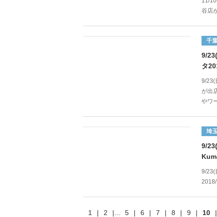
11/
谷店が
千
9/
タ20
9/2
が出
やワー
埼
9/
Kum
9/2
201
1
|
2
|
...
5
|
6
|
7
|
8
|
9
|
10
|