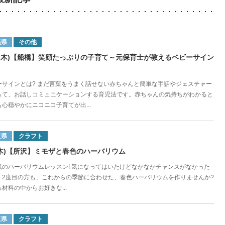
葉県
その他
11(木)【船橋】笑顔たっぷりの子育て～元保育士が教えるベビーサイン
ーサインとは? まだ言葉をうまく話せない赤ちゃんと簡単な手話やジェスチャー
って、お話しコミュニケーションする育児法です。赤ちゃんの気持ちがわかると
心穏やかにニコニコ子育てが出...
玉県
クラフト
7(木)【所沢】ミモザと春色のハーバリウム
気のハーバリウムレッスン! 気になってはいたけどなかなかチャンスがなかった
、2度目の方も、これからの季節に合わせた、春色ハーバリウムを作りませんか?
材料の中からお好きな...
玉県
クラフト