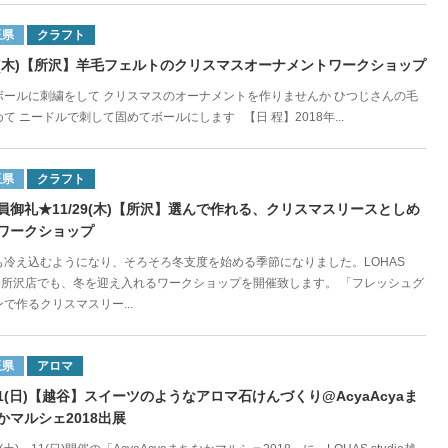
玉県
クラフト
/6(木)【所沢】羊毛フェルトのクリスマスオーナメントワークショップ
ボールに刺繍をして クリスマスのオーナメントを作りませんか ひつじさんの毛
て ニードルで刺して固めてボールにします 【日 程】2018年...
玉県
クラフト
員御礼★11/29(木)【所沢】選んで作れる、クリスマスリースとしめ
ワークショップ
も冷え込むようになり、そろそろ冬支度を始める季節になりました。LOHAS
udio所沢店でも、冬を迎え入れるワークショップを開催致します。 「フレッシュグ
で作るクリスマスリー...
玉県
アロマ
/11(日)【越谷】スイーツのようなアロマ石けんづくり@AcyaAcyaま
かマルシェ2018出展