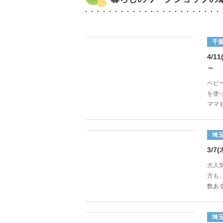
千
4/
～
ベビ
を使
ママも
埼
3/
大人
方も
数ある
埼