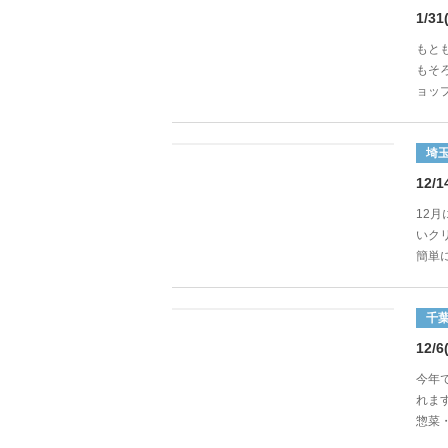
1/
もと
もそ
ョッ
埼
12
12
いク
簡単に
千
12
今年で
れま
惣菜・