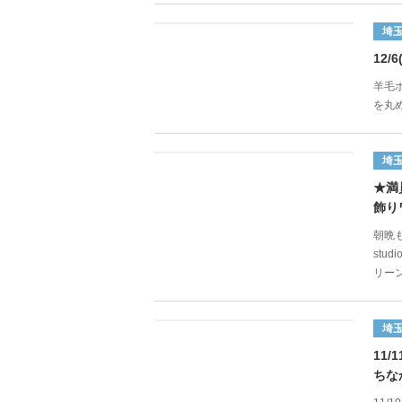
埼
12
羊毛
を丸め
埼
★満
飾り
朝晩
st
リーン
埼
11
ちな