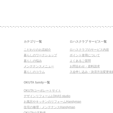
カテゴリ一覧
ロハスクラブ サービス一覧
こだわりのお店紹介
ロハスクラブのサービス内容
暮らしのワークショップ
ポイント使用について
暮らしの悩み
よくあるご質問
メンテナンスメニュー
お問合わせ・資料請求
暮らしのコラム
入会申し込み・決済方法変更依
OKUTA family一覧
OKUTAコーポレートサイト
デザインリフォームLOHAS studio
お風呂やキッチンのリフォームHandyman
住宅の修理・メンテナンスHandyman
OKUTAの不動産