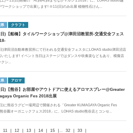
10(土)～11(日)開催の「AcyaAcyaまちなかマルシェ2018」に、LOHAS studio越
ワークショップで出展します! ※11(日)のみ出展 植物性石けん...
葉県
クラフト
23(日)【船橋】タイルワークショップ@津田沼教習所-交通安全フェス
18-
3(日)津田沼自動車教習所にて行われる交通安全フェスタにLOHAS studio津田沼店
店いたします! イベント当日はステージではダンスや吹奏楽などもあり、模擬店
クシ...
玉県
アロマ
23(日)【熊谷】お部屋やアウトドアに使えるアロマスプレー@Greater
agaya Organic Fes 2018出展
3(日)に熊谷ラグビー場周辺で開催される「Greater KUMAGAYA Organic Fes
8/熊谷圏オーガニックフェス2018」に、LOHAS studio熊谷店とコンセ...
11
|
12
|
13
|
14
|
15
|
...
32
|
33
|