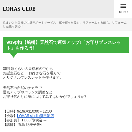

MENU
住まいとお客様の生涯サポートサービス 家を買った後も、リフォームする前も、リフォーム
した後も安心！
9/19(木)【船橋】天然石で運気アップ!「お守りブレスレッ
ト」を作ろう!
30種類くらいの天然石の中から
お誕生石など 、お好きな石を選んで
オリジナルブレスレットを作ります。
天然石の自然のチカラで、
運気アップやバランス調整など
お守り代わりに身につけてみてはいかがでしょうか?
【日時】9/19(木)10:00～12:00
【会場】
LOHAS studio津田沼店
【参加費】 1,000円(税込)～
【講師】 五島 紀美子先生