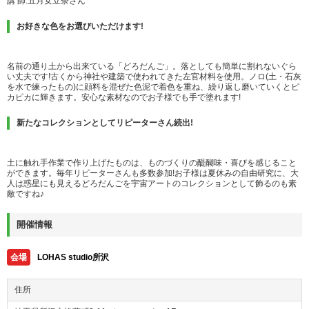
講 師:五月女立奈さん
お好きな色をお選びいただけます!
名前の通り土から出来ている「どろだんご」。落としても簡単に割れないぐら
い丈夫です!古くから神社や建築で使われてきた左官材料を使用。ノロ(土・石灰
を水で練ったもの)に顔料を混ぜた色泥で着色を重ね、繰り返し磨いていくとピ
カピカに輝きます。安心な素材なのでお子様でも手で塗れます!
新たなコレクションとしてリピーターさん続出!
土に触れ手作業で作り上げたものは、ものづくりの醍醐味・喜びを感じること
ができます。毎年リピーターさんも多数参加!お子様は夏休みの自由研究に、大
人は惑星にも見えるどろだんごを宇宙アートのコレクションとして飾るのも素
敵ですね♪
開催情報
会場
LOHAS studio所沢
住所