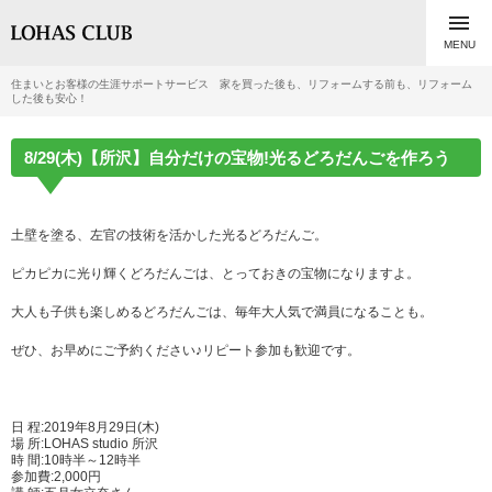

MENU
住まいとお客様の生涯サポートサービス 家を買った後も、リフォームする前も、リフォーム
した後も安心！
8/29(木)【所沢】自分だけの宝物!光るどろだんごを作ろう
土壁を塗る、左官の技術を活かした光るどろだんご。
ピカピカに光り輝くどろだんごは、とっておきの宝物になりますよ。
大人も子供も楽しめるどろだんごは、毎年大人気で満員になることも。
ぜひ、お早めにご予約ください♪リピート参加も歓迎です。
日 程:2019年8月29日(木)
場 所:LOHAS studio 所沢
時 間:10時半～12時半
参加費:2,000円