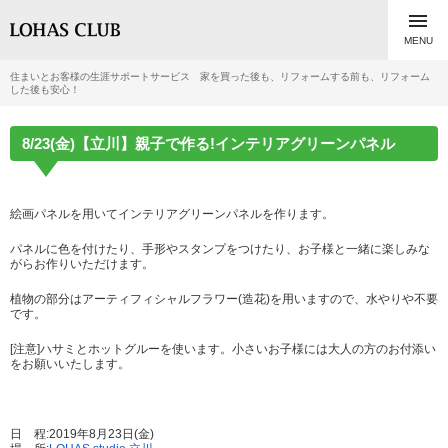

MENU
住まいとお客様の生涯サポートサービス 家を買った後も、リフォームする前も、リフォーム
した後も安心！
8/23(金)【立川】親子で作る!インテリアグリーンパネル
絵画パネルを用いてインテリアグリーンパネルを作ります。
パネルに色を付けたり、手形やスタンプをつけたり、お子様と一緒に楽しみな
がらお作りいただけます。
植物の部分はアーティフィシャルフラワー(造花)を用いますので、水やりや不要
です。
[注意]ハサミとホットグルーを使います。小さいお子様には大人の方のお付添い
をお願いいたします。
日 程:2019年8月23日(金)