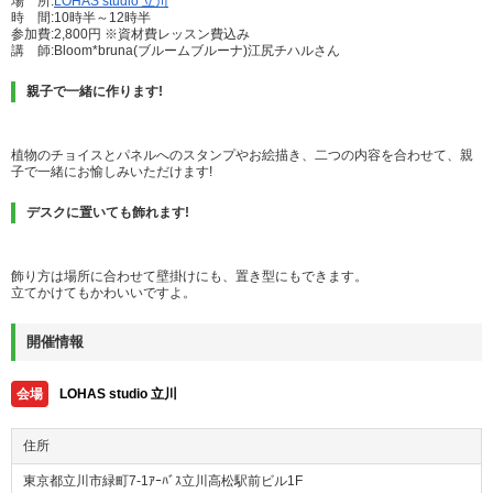
場 所:
LOHAS studio
立川
時 間:10時半～12時半
参加費:2,800円 ※資材費レッスン費込み
講 師:Bloom*bruna(ブルームブルーナ)江尻チハルさん
親子で一緒に作ります!
植物のチョイスとパネルへのスタンプやお絵描き、二つの内容を合わせて、親
子で一緒にお愉しみいただけます!
デスクに置いても飾れます!
飾り方は場所に合わせて壁掛けにも、置き型にもできます。
立てかけてもかわいいですよ。
開催情報
会場
LOHAS studio 立川
住所
東京都立川市緑町7-1ｱｰﾊﾞｽ立川高松駅前ビル1F