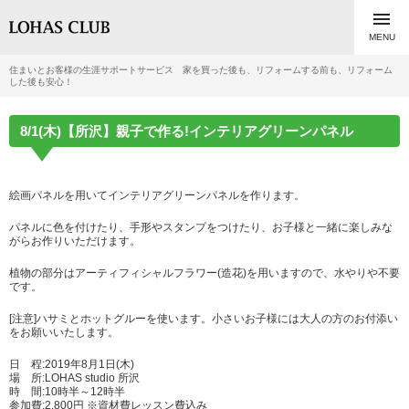

MENU
住まいとお客様の生涯サポートサービス 家を買った後も、リフォームする前も、リフォーム
した後も安心！
8/1(木)【所沢】親子で作る!インテリアグリーンパネル
絵画パネルを用いてインテリアグリーンパネルを作ります。
パネルに色を付けたり、手形やスタンプをつけたり、お子様と一緒に楽しみな
がらお作りいただけます。
植物の部分はアーティフィシャルフラワー(造花)を用いますので、水やりや不要
です。
[注意]ハサミとホットグルーを使います。小さいお子様には大人の方のお付添い
をお願いいたします。
日 程:2019年8月1日(木)
場 所:LOHAS studio 所沢
時 間:10時半～12時半
参加費:2,800円 ※資材費レッスン費込み