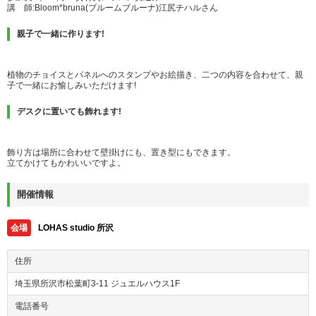
講 師:Bloom*bruna(ブルームブルーナ)江尻チハルさん
親子で一緒に作ります!
植物のチョイスとパネルへのスタンプやお絵描き、二つの内容を合わせて、親
子で一緒にお愉しみいただけます!
デスクに置いても飾れます!
飾り方は場所に合わせて壁掛けにも、置き型にもできます。
立てかけてもかわいいですよ。
開催情報
会場
LOHAS studio 所沢
住所
埼玉県所沢市松葉町3-11 ジュエルハウス1F
電話番号