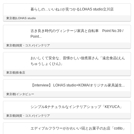
暮らしの…いいね♫が見つかるLOHAS studio立川店
東京都|LOHAS studio
古き良き時代のヴィンテージ家具と自転車 Point No.39 /
Point...
東京都|雑貨・コスメ|インテリア
おいしくて安全な、昔懐かしい佃煮屋さん「遠忠食品(えん
ちゅうしょくひん)」
東京都|飲食店
【interview】 LOHAS studio×KOMA/オリジナル家具誕生...
東京都|インタビュー
シンプル&ナチュラルなインテリアショップ「KEYUCA」
東京都|雑貨・コスメ|インテリア
エディブルフラワーがかわいい!花とお菓子のお店「cotito」