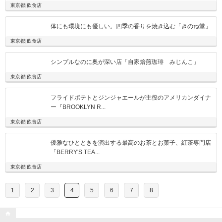
東京都|飲食店
体にも環境にも優しい。四季の香りを焼き込む「きのね堂」
東京都|飲食店
シンプルなのに奥が深い店「自家焙煎珈琲 みじんこ」
東京都|飲食店
フライドポテトとジンジャエールが主役のアメリカンダイナ
ー『BROOKLYN R...
東京都|飲食店
優雅なひとときを演出する最高のお茶とお菓子、紅茶専門店
「BERRY'S TEA...
東京都|飲食店
1
2
3
4
5
6
7
8
