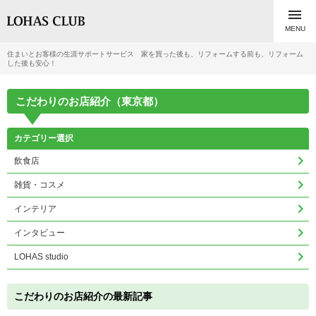

MENU
住まいとお客様の生涯サポートサービス 家を買った後も、リフォームする前も、リフォーム
した後も安心！
こだわりのお店紹介（東京都）
カテゴリー選択

飲食店

雑貨・コスメ

インテリア

インタビュー

LOHAS studio
こだわりのお店紹介の最新記事