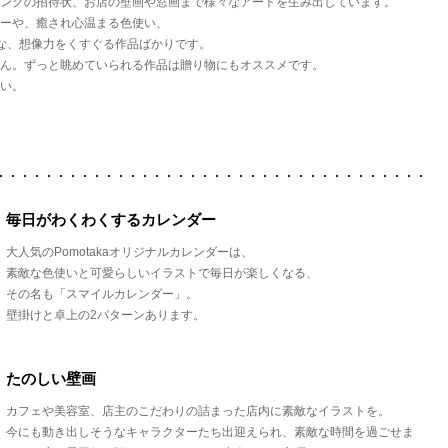
ングの招待状、お店の壁画や窓画まで様々なアートを生み出しています。
ーや、癒され心温まる色使い、
な、想像力をくすぐる作品ばかりです。
ん。ずっと眺めていられる作品は贈り物にもオススメです。
い。
毎日がわくわくするカレンダー
大人気のPomotakaオリジナルカレンダーは、
素敵な色使いと可愛らしいイラストで毎日が楽しくなる、
その名も「スマイルカレンダー」。
壁掛けと卓上の2パターンあります。
たのしい壁画
カフェや美容室、店主のこだわりの詰まった店内に素敵なイラストを。
今にも動き出しそうなキャラクターたち出迎えられ、素敵な時間を過ごせま