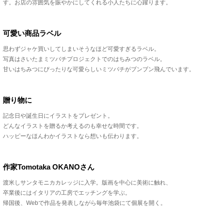
す。お店の雰囲気を賑やかにしてくれる小人たちに心躍ります。
可愛い商品ラベル
思わずジャケ買いしてしまいそうなほど可愛すぎるラベル。
写真はさいたまミツバチプロジェクトでのはちみつのラベル。
甘いはちみつにぴったりな可愛らしいミツバチがブンブン飛んでいます。
贈り物に
記念日や誕生日にイラストをプレゼント。
どんなイラストを贈るか考えるのも幸せな時間です。
ハッピーなほんわかイラストなら想いも伝わります。
作家Tomotaka OKANOさん
渡米しサンタモニカカレッジに入学。版画を中心に美術に触れ、
卒業後にはイタリアの工房でエッチングを学ぶ。
帰国後、Webで作品を発表しながら毎年池袋にて個展を開く。