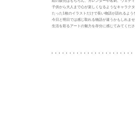
絵の販売はもちろん、カレンダーや名刺、ウェディ
子供から大人まで心が楽しくなるようなキャラクタ
たった1枚のイラストだけで長い物語が語れるよう
今日と明日では感じ取れる物語が違うかもしれませ
生活を彩るアートの魅力を存分に感じてみてくださ