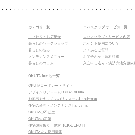
カテゴリ一覧
ロハスクラブ サービス一覧
こだわりのお店紹介
ロハスクラブのサービス内容
暮らしのワークショップ
ポイント使用について
暮らしの悩み
よくあるご質問
メンテナンスメニュー
お問合わせ・資料請求
暮らしのコラム
入会申し込み・決済方法変更依
OKUTA family一覧
OKUTAコーポレートサイト
デザインリフォームLOHAS studio
お風呂やキッチンのリフォームHandyman
住宅の修理・メンテナンスHandyman
OKUTAの不動産
OKUTAの新築
住宅設備機器・建材【OK-DEPOT】
OKUTA求人採用情報