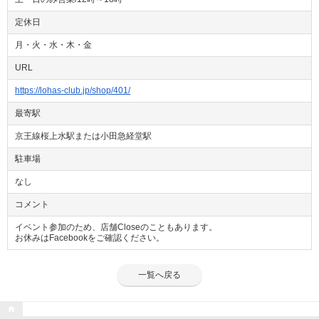
定休日
月・火・水・木・金
URL
https://lohas-club.jp/shop/401/
最寄駅
京王線桜上水駅または小田急経堂駅
駐車場
なし
コメント
イベント参加のため、店舗Closeのこともあります。
お休みはFacebookをご確認ください。
一覧へ戻る
