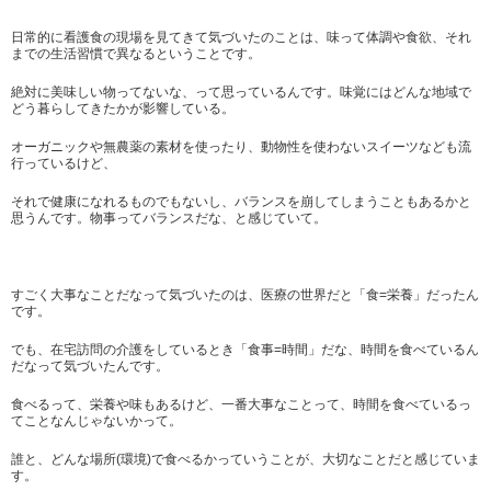
日常的に看護食の現場を見てきて気づいたのことは、味って体調や食欲、それ
までの生活習慣で異なるということです。
絶対に美味しい物ってないな、って思っているんです。味覚にはどんな地域で
どう暮らしてきたかが影響している。
オーガニックや無農薬の素材を使ったり、動物性を使わないスイーツなども流
行っているけど、
それで健康になれるものでもないし、バランスを崩してしまうこともあるかと
思うんです。物事ってバランスだな、と感じていて。
すごく大事なことだなって気づいたのは、医療の世界だと「食=栄養」だったん
です。
でも、在宅訪問の介護をしているとき「食事=時間」だな、時間を食べているん
だなって気づいたんです。
食べるって、栄養や味もあるけど、一番大事なことって、時間を食べているっ
てことなんじゃないかって。
誰と、どんな場所(環境)で食べるかっていうことが、大切なことだと感じていま
す。