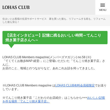

MENU
住まいとお客様の生涯サポートサービス 家を買った後も、リフォームする前も、リフォーム
した後も安心！
【店主インタビュー】記憶に残るおいしい時間～てんこり
焼き菓子店さんへ～
LOHAS CLUB Members magazine(メンバーズマガジン) no.58 (※)
「てくてくお散歩MAP-経堂-」にご登場いただいた「てんこり焼き菓子店」さ
んに、
お店のこと、地域とのつながりなど、あれこれお話を伺ってきました。
※LOHAS CLUB Members magazine は
LOHAS CLUB有料会員様限定
でお送り
しています。
※てんこり焼き菓子店「こだわりのお店紹介」はこちらから>>>
おいしい記憶
を作る場所「てんこり焼き菓子店」