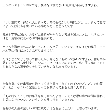
三ツ星レストランの味でも、快適な環境でなければ味は半減しますよね。
「いい空間で、好きな人と食べる」そのものがいい時間だな、と。食って見方
によっては記号を食べている感じがあると思うんです。
素材を丁寧に選び、カラダに負担がかからない素材を選ぶことはもちろんです
けど、お客様に食べる時間を提供する、
という意識はきちんと持っていたいなと思っています。キレイなお菓子ってデ
パ地下に行けばたくさん有りますけど、
だれがどこでどうやって作ったか、見えないものって多いですよね。作り手が
見えているから絶対安心、なんてことではないのですが、作り手を感じてもら
えるようなお菓子作りをしていきたいなと思っています。
自分自身、父が出張から帰ってくると買ってきてくれていたどこどこのお菓
子、とか、そういう記憶とともにお菓子ってあると思うんです。
「あの時てんこりのお菓子を良く食べたよね。」そんな思い出の時間が作れる
お店になりたいな、ということを常に考えていますね。
お客様の人生の楽しい時間に残るようなお店にしたい、と思っています。