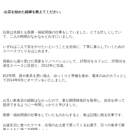
-お店を始めた経緯を教えてください。
以前は夫婦とも医療・福祉関係の仕事をしていました。とても忙しくしてい
て、二人の時間がなかなかとれずにいました。
いずれは二人で店をやりたいということを念頭に、丁寧に暮らしていくための
スペースづくりをはじめます。
両親から譲り受けた実家をリノベーションして、1F部分をカフェに、2F部分を
居住スペースに区切り、2012年に完成。
約2年間、器や家具を買い揃え、ゆっくりと準備を進め、週末のみのカフェとし
て2014年9月にオープンをいたしました。
お互い飲食店の経験はなかったので、妻が調理師免許を取得し、自信を持って
提供できるように一年間しっかりと学びました。
医療・福祉関係の仕事をしていたものからすると、食は記憶に残る仕事です。
お誕生日に食べたケーキ、出張のお土産で買ってくるお菓子、日々の食卓で家
族とともに過ごす時間・・・