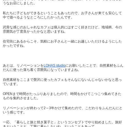
うなお店にしました。
私たちに子どもができるということもあったので、お子さんが来ても安心して
中で遊べるようなところにしたかったんです。
武骨な感じのおしゃれなカフェは個人的にはすごく好きだけど、地域柄、今の
雰囲気が丁度良かったかなと思いますね。
住宅街にあるからこそ、気軽にお子さんと一緒にお越しいただけるようにした
かったですね。
あとは、リノベーションを
LOHAS studio
にお願いしたことで、自然素材をふん
だんに使った落ち着く雰囲気になっていますよね。
自然素材をここまで贅沢に使ったカフェもそんなにないんじゃないかなと思っ
ています。
OPENまで時間がたっぷりありましたので、時間をかけてこつこつ集めてきた
ものを集約させました。
リノベーションが終わって2～3年かけて集めたので、こだわりをふんだんにと
いう感じです。
一応、「暮らしと旅と焼き菓子と」というコンセプトでやり始めました。旅好
きということと、丁寧に暮らしたいね、ということもあって。