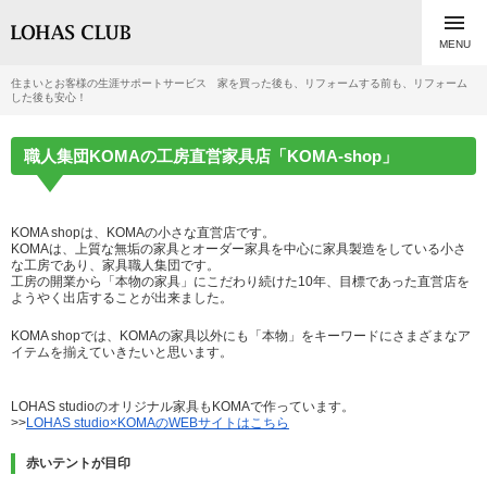

MENU
住まいとお客様の生涯サポートサービス 家を買った後も、リフォームする前も、リフォーム
した後も安心！
職人集団KOMAの工房直営家具店「KOMA-shop」
KOMA shopは、KOMAの小さな直営店です。
KOMAは、上質な無垢の家具とオーダー家具を中心に家具製造をしている小さ
な工房であり、家具職人集団です。
工房の開業から「本物の家具」にこだわり続けた10年、目標であった直営店を
ようやく出店することが出来ました。
KOMA shopでは、KOMAの家具以外にも「本物」をキーワードにさまざまなア
イテムを揃えていきたいと思います。
LOHAS studioのオリジナル家具もKOMAで作っています。
>>
LOHAS studio×KOMAのWEBサイトはこちら
赤いテントが目印