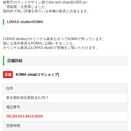
林野庁のウッドデザイン賞でsim arm chair(杉VER.)が
「奨励賞」を受賞しました。
国内外で高い評価を得ている本物の家具と出会えます。
LOHAS studio×KOMA
LOHAS studioのオリジナル家具もすべてKOMAで作っています。
他にも造作家具をKOMAにお願いすることも。
オリジナル家具はLOHAS studioで実物をご覧いただけます。
店舗詳細
店舗
KOMA shop(コマショップ)
住所
東京都杉並区西荻北4-29-7
電話番号
TEL/FAX03-6915-0594
営業時間