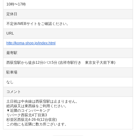
10時〜17時
定休日
不定休/WEBサイトをご確認ください。
URL
http://koma-shop.jp/index.html
最寄駅
西荻窪駅から徒歩12分/バス5分 (吉祥寺駅行き 東京女子大前下車)
駐車場
なし
コメント
土日祝は中央線は西荻窪駅は止まりません。
総武線又は東西線をご利用ください。
▼近隣のコインパーキング
リパーク西荻北4丁目第3
杉並区西荻北4-26-6(12台収容)
この他にも近隣に数カ所ございます。