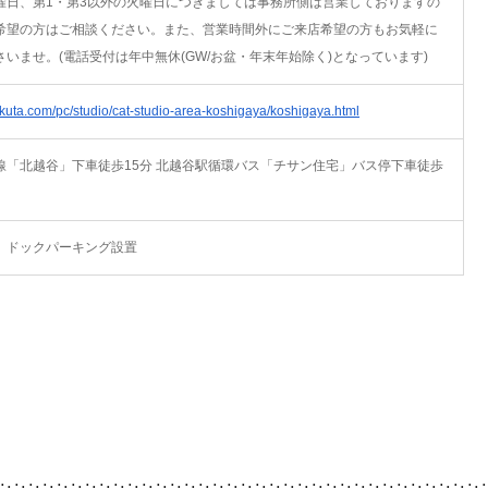
曜日、第1・第3以外の火曜日につきましては事務所側は営業しておりますの
希望の方はご相談ください。また、営業時間外にご来店希望の方もお気軽に
いませ。(電話受付は年中無休(GW/お盆・年末年始除く)となっています)
okuta.com/pc/studio/cat-studio-area-koshigaya/koshigaya.html
線「北越谷」下車徒歩15分 北越谷駅循環バス「チサン住宅」バス停下車徒歩
、ドックパーキング設置