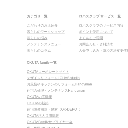
カテゴリ一覧
ロハスクラブ サービス一覧
こだわりのお店紹介
ロハスクラブのサービス内容
暮らしのワークショップ
ポイント使用について
暮らしの悩み
よくあるご質問
メンテナンスメニュー
お問合わせ・資料請求
暮らしのコラム
入会申し込み・決済方法変更依
OKUTA family一覧
OKUTAコーポレートサイト
デザインリフォームLOHAS studio
お風呂やキッチンのリフォームHandyman
住宅の修理・メンテナンスHandyman
OKUTAの不動産
OKUTAの新築
住宅設備機器・建材【OK-DEPOT】
OKUTA求人採用情報
OKUTAFamilyサプライヤー会