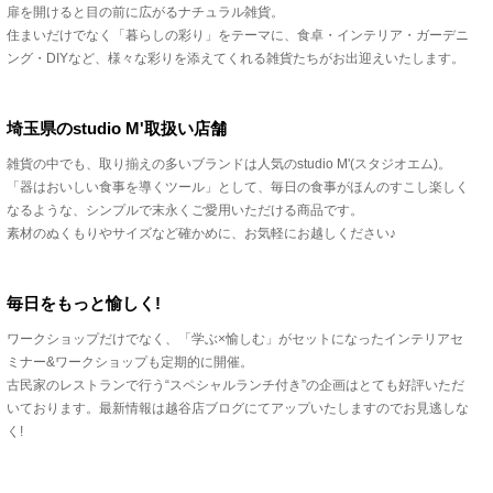
扉を開けると目の前に広がるナチュラル雑貨。
住まいだけでなく「暮らしの彩り」をテーマに、食卓・インテリア・ガーデニ
ング・DIYなど、様々な彩りを添えてくれる雑貨たちがお出迎えいたします。
埼玉県のstudio M'取扱い店舗
雑貨の中でも、取り揃えの多いブランドは人気のstudio M'(スタジオエム)。
「器はおいしい食事を導くツール」として、毎日の食事がほんのすこし楽しく
なるような、シンプルで末永くご愛用いただける商品です。
素材のぬくもりやサイズなど確かめに、お気軽にお越しください♪
毎日をもっと愉しく!
ワークショップだけでなく、「学ぶ×愉しむ」がセットになったインテリアセ
ミナー&ワークショップも定期的に開催。
古民家のレストランで行う“スペシャルランチ付き”の企画はとても好評いただ
いております。最新情報は越谷店ブログにてアップいたしますのでお見逃しな
く!