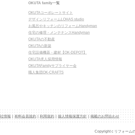
OKUTA family一覧
OKUTAコーポレートサイト
デザインリフォームLOHAS studio
お風呂やキッチンのリフォームHandyman
住宅の修理・メンテナンスHandyman
OKUTAの不動産
OKUTAの新築
住宅設備機器・建材【OK-DEPOT】
OKUTA求人採用情報
OKUTAFamilyサプライヤー会
職人集団OK-CRAFTS
社情報
｜
有料会員規約
｜
利用規約
｜
個人情報保護方針
｜
掲載のお問合わせ
Copyright c リフォーム