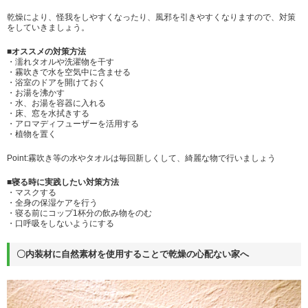
乾燥により、怪我をしやすくなったり、風邪を引きやすくなりますので、対策
をしていきましょう。
■オススメの対策方法
・濡れタオルや洗濯物を干す
・霧吹きで水を空気中に含ませる
・浴室のドアを開けておく
・お湯を沸かす
・水、お湯を容器に入れる
・床、窓を水拭きする
・アロマディフューザーを活用する
・植物を置く
Point:霧吹き等の水やタオルは毎回新しくして、綺麗な物で行いましょう
■寝る時に実践したい対策方法
・マスクする
・全身の保湿ケアを行う
・寝る前にコップ1杯分の飲み物をのむ
・口呼吸をしないようにする
〇内装材に自然素材を使用することで乾燥の心配ない家へ