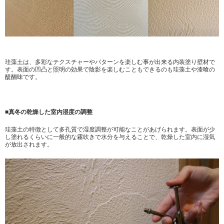
珪藻土は、多彩なテクスチャーやパターンを楽しむ事が出来る内装塗り壁材で
す。表面の凹凸と照明の効果で陰影を楽しむこともできるのも珪藻土や漆喰の
醍醐味です。
■真冬の乾燥した室内湿度の調整
珪藻土の特徴として多孔質で湿度調整が可能なことがあげられます。表面が少
し塗れるくらいに一般的な霧吹きで水分を与えることで、乾燥した室内に湿気
が放出されます。