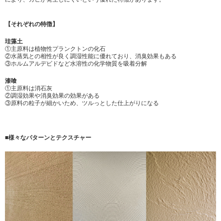
【それぞれの特徴】
珪藻土
①主原料は植物性プランクトンの化石
②水蒸気との相性が良く調湿性能に優れており、消臭効果もある
③ホルムアルデビドなど水溶性の化学物質を吸着分解
漆喰
①主原料は消石灰
②調湿効果や消臭効果の効果がある
③原料の粒子が細かいため、ツルっとした仕上がりになる
■様々なパターンとテクスチャー