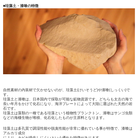
■珪藻土・
漆喰の特徴
自然素材の内装材で欠かせないのが、珪藻土(けいそうど)や漆喰(しっくい)で
す。
珪藻土と漆喰は、日本国内で採取が可能な鉱物資源です。どちらも太古の海で
長い年月をかけて化石になり、海洋プレートによって大陸に運ばれた天然の岩
石です。
珪藻土は藻類の一種である珪藻という植物性プランクトン、漆喰はサンゴ虫類
などの海棲生物が堆積、化石化したものが主原料となります。
珪藻土は多孔質で調湿性能や脱臭性能が非常に優れている事が特徴で、漆喰は
アルカリ成分
により、カビが発生しにくいという優れた特徴があります。